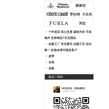
+
十年老店 良心生意 诚信为本 可发
海外 支持淘宝7天无理由
+
自家工厂 专注爱马 法国工艺 业内
第一 欢迎全球代理及客户
+
皮带
+
名表
+
名鞋
微信二维码